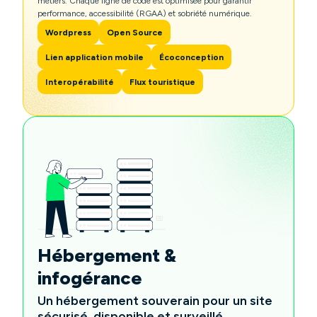
métiers. Chaque ligne de code est optimisée pour garantir
performance, accessibilité (RGAA) et sobriété numérique.
Wordpress
Open Source
Lien application mobile
Écoconception
Interopérabilité
Flux touristique
Hébergement &
infogérance
Un hébergement souverain pour un site
sécurisé, disponible et surveillé.